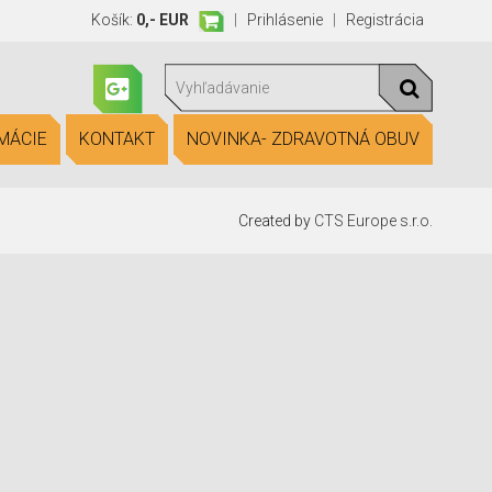
Košík:
0,- EUR
|
Prihlásenie
|
Registrácia
MÁCIE
KONTAKT
NOVINKA- ZDRAVOTNÁ OBUV
Created by
CTS Europe s.r.o.