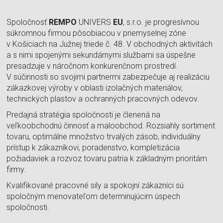
Spoločnosť
REMPO
UNIVERS
EU
, s.r.o. je progresívnou
súkromnou firmou pôsobiacou v priemyselnej zóne
v Košiciach na Južnej triede č. 48. V obchodných aktivitách
a s nimi spojenými sekundárnymi službami sa úspešne
presadzuje v náročnom konkurenčnom prostredí.
V súčinnosti so svojimi partnermi zabezpečuje aj realizáciu
zákazkovej výroby v oblasti izolačných materiálov,
technických plastov a ochranných pracovných odevov.
Predajná stratégia spoločnosti je členená na
veľkoobchodnú činnosť a maloobchod. Rozsiahly sortiment
tovaru, optimálne množstvo trvalých zásob, individuálny
prístup k zákazníkovi, poradenstvo, kompletizácia
požiadaviek a rozvoz tovaru patria k základným prioritám
firmy.
Kvalifikované pracovné sily a spokojní zákazníci sú
spoločným menovateľom determinujúcim úspech
spoločnosti.