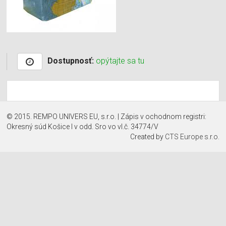
Dostupnosť:
opýtajte sa tu
© 2015. REMPO UNIVERS EU, s.r.o. | Zápis v ochodnom registri:
Okresný súd Košice I v odd. Sro vo vl.č. 34774/V
Created by
CTS Europe s.r.o.