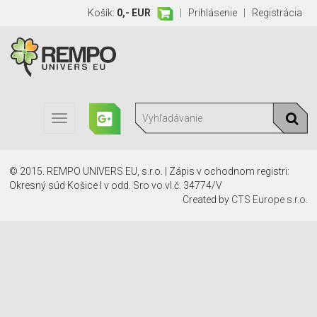
Košík:
0,- EUR
|
Prihlásenie
|
Registrácia
Toggle
navigation
© 2015. REMPO UNIVERS EU, s.r.o. | Zápis v ochodnom registri:
Okresný súd Košice I v odd. Sro vo vl.č. 34774/V
Created by
CTS Europe s.r.o.