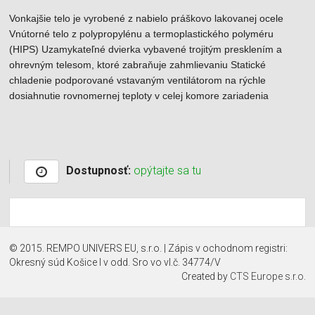
Vonkajšie telo je vyrobené z nabielo práškovo lakovanej ocele
Vnútorné telo z polypropylénu a termoplastického polyméru
(HIPS) Uzamykateľné dvierka vybavené trojitým presklením a
ohrevným telesom, ktoré zabraňuje zahmlievaniu Statické
chladenie podporované vstavaným ventilátorom na rýchle
dosiahnutie rovnomernej teploty v celej komore zariadenia
Dostupnosť:
opýtajte sa tu
© 2015. REMPO UNIVERS EU, s.r.o. | Zápis v ochodnom registri:
Okresný súd Košice I v odd. Sro vo vl.č. 34774/V
Created by
CTS Europe s.r.o.