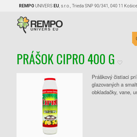
REMPO
UNIVERS
EU
, s.r.o., Trieda SNP 90/341, 040 11 Košic
PRÁŠOK CIPRO 400 G
Práškový čistiaci pr
glazovaných a smalt
obkladačky, vane, u