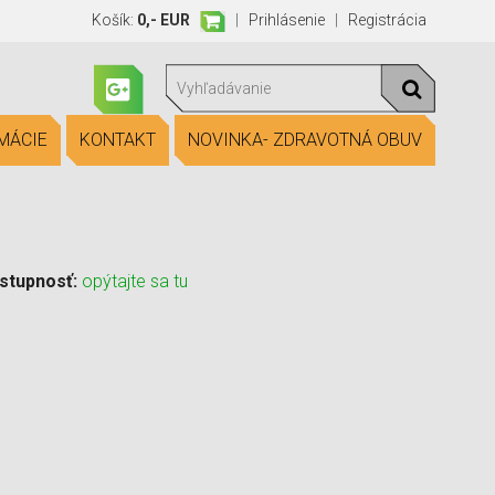
Košík:
0,- EUR
|
Prihlásenie
|
Registrácia
MÁCIE
KONTAKT
NOVINKA- ZDRAVOTNÁ OBUV
stupnosť:
opýtajte sa tu