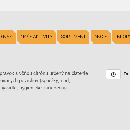
e
O NÁS
NAŠE AKTIVITY
SORTIMENT
AKCIE
INFOR
ípravok s vôňou citrónu určený na čistenie
Do
ovaných povrchov (sporáky, riad,
mývadlá, hygienické zariadenia)