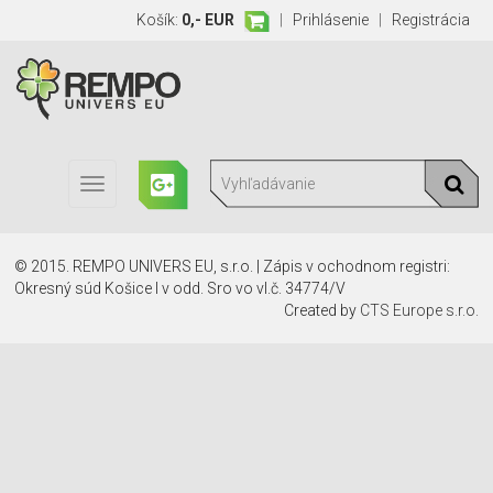
Košík:
0,- EUR
|
Prihlásenie
|
Registrácia
Toggle
navigation
© 2015. REMPO UNIVERS EU, s.r.o. | Zápis v ochodnom registri:
Okresný súd Košice I v odd. Sro vo vl.č. 34774/V
Created by
CTS Europe s.r.o.