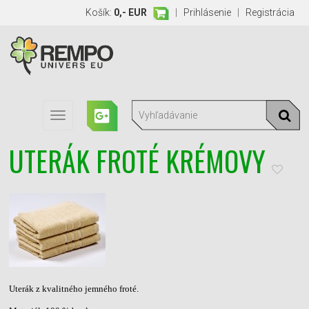
Košík:
0,- EUR
|
Prihlásenie
|
Registrácia
Toggle
navigation
UTERÁK FROTÉ KRÉMOVY
Uterák z kvalitného jemného froté.