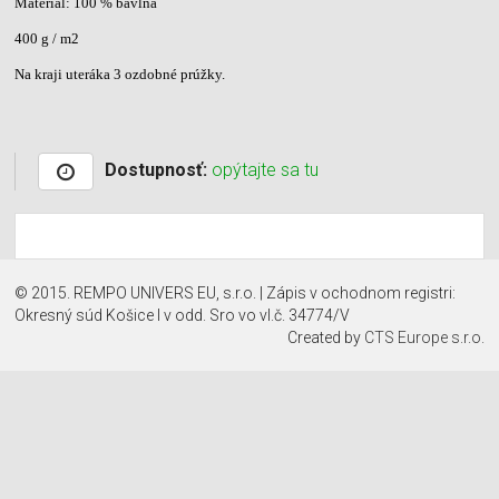
Materiál: 100 % bavlna
400 g / m2
Na kraji uteráka 3 ozdobné prúžky.
Dostupnosť:
opýtajte sa tu
© 2015. REMPO UNIVERS EU, s.r.o. | Zápis v ochodnom registri:
Okresný súd Košice I v odd. Sro vo vl.č. 34774/V
Created by
CTS Europe s.r.o.