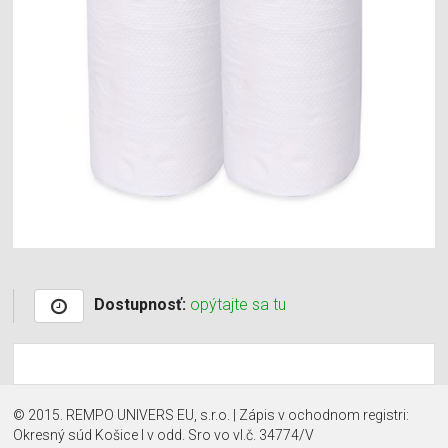
Dostupnosť:
opýtajte sa tu
© 2015. REMPO UNIVERS EU, s.r.o. | Zápis v ochodnom registri:
Okresný súd Košice I v odd. Sro vo vl.č. 34774/V