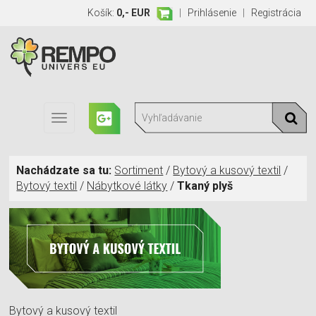
Košík:
0,- EUR
|
Prihlásenie
|
Registrácia
Toggle
navigation
Nachádzate sa tu:
Sortiment
/
Bytový a kusový textil
/
Bytový textil
/
Nábytkové látky
/
Tkaný plyš
Bytový a kusový textil