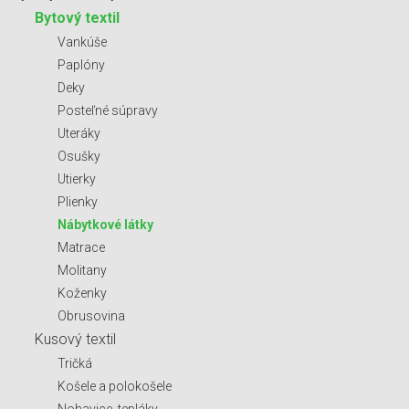
Bytový textil
Vankúše
Paplóny
Deky
Posteľné súpravy
Uteráky
Osušky
Utierky
Plienky
Nábytkové látky
Matrace
Molitany
Koženky
Obrusovina
Kusový textil
Tričká
Košele a polokošele
Nohavice, tepláky