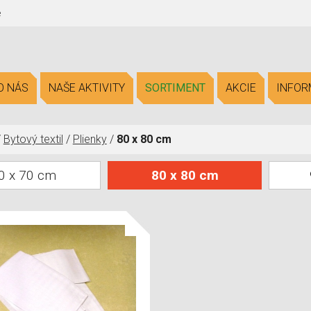
e
O NÁS
NAŠE AKTIVITY
SORTIMENT
AKCIE
INFOR
/
Bytový textil
/
Plienky
/
80 x 80 cm
0 x 70 cm
80 x 80 cm