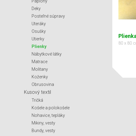
Paplóny
Deky
Posteľné súpravy
Uteráky
Osušky
Plienk
Utierky
80 x 80 
Plienky
Nábytkové látky
Matrace
Molitany
Koženky
Obrusovina
Kusový textil
Tričká
Košele a polokošele
Nohavice, tepláky
Mikiny, vesty
Bundy, vesty