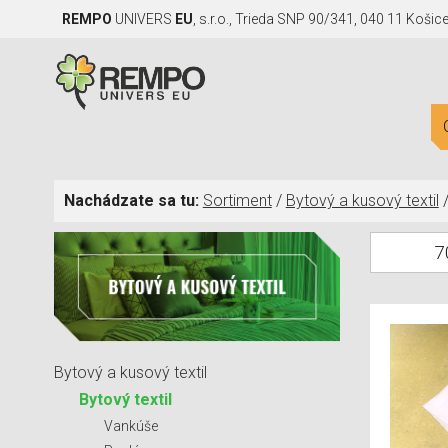
REMPO
UNIVERS
EU
, s.r.o., Trieda SNP 90/341, 040 11 Košic
Nachádzate sa tu:
Sortiment
/
Bytový a kusový textil
7
Bytový a kusový textil
Bytový textil
Vankúše