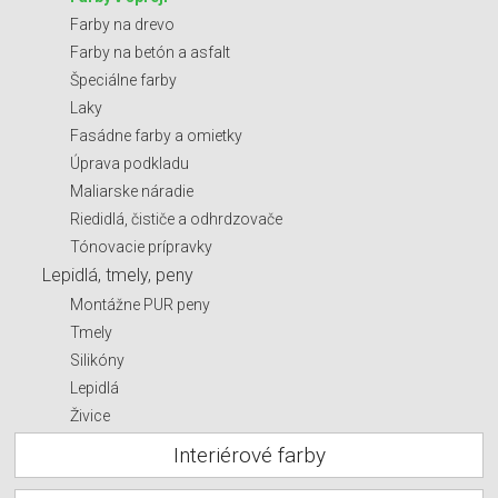
Farby na drevo
Farby na betón a asfalt
Špeciálne farby
Laky
Fasádne farby a omietky
Úprava podkladu
Maliarske náradie
Riedidlá, čističe a odhrdzovače
Tónovacie prípravky
Lepidlá, tmely, peny
Montážne PUR peny
Tmely
Silikóny
Lepidlá
Živice
Interiérové farby