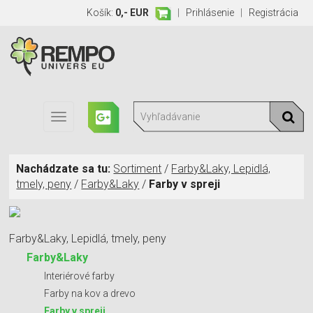
Košík:
0,- EUR
|
Prihlásenie
|
Registrácia
Toggle
navigation
Nachádzate sa tu:
Sortiment
/
Farby&Laky, Lepidlá,
tmely, peny
/
Farby&Laky
/
Farby v spreji
Farby&Laky, Lepidlá, tmely, peny
Farby&Laky
Interiérové farby
Farby na kov a drevo
Farby v spreji