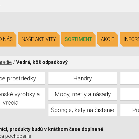
e
O NÁS
NAŠE AKTIVITY
SORTIMENT
AKCIE
INFOR
áradie
/
Vedrá, kôš odpadkový
ace prostriedky
Handry
enské výrobky a
Mopy, metly a násady
vrecia
Špongie, kefy na čistenie
Pr
níci, produkty budú v krátkom čase doplnené.
za pochopenie.