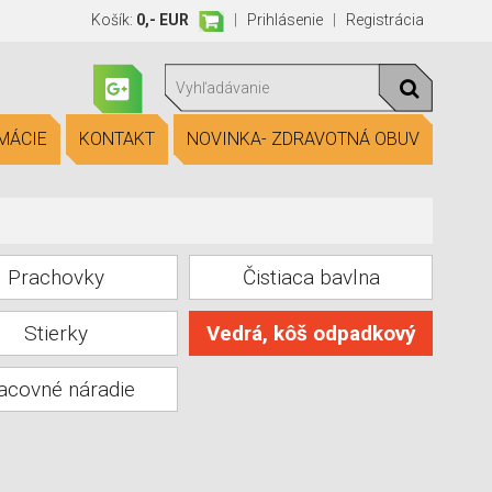
Košík:
0,- EUR
|
Prihlásenie
|
Registrácia
MÁCIE
KONTAKT
NOVINKA- ZDRAVOTNÁ OBUV
Prachovky
Čistiaca bavlna
Stierky
Vedrá, kôš odpadkový
acovné náradie