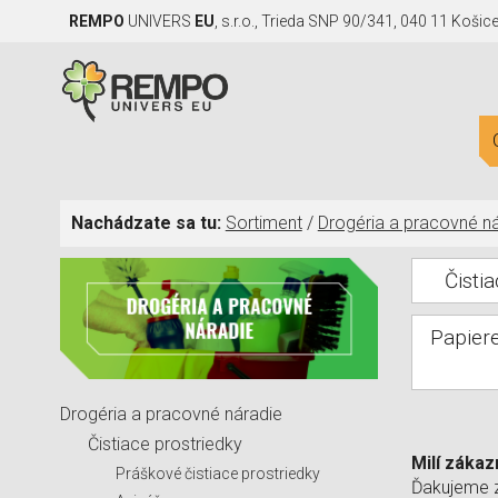
REMPO
UNIVERS
EU
, s.r.o., Trieda SNP 90/341, 040 11 Košic
Nachádzate sa tu:
Sortiment
/
Drogéria a pracovné n
Čisti
Papier
Drogéria a pracovné náradie
Čistiace prostriedky
Milí zákaz
Práškové čistiace prostriedky
Ďakujeme 