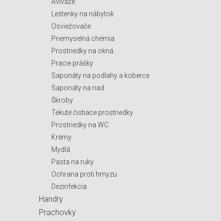
Aviváže
Leštenky na nábytok
Osviežovače
Priemyselná chémia
Prostriedky na okná
Pracie prášky
Saponáty na podlahy a koberce
Saponáty na riad
Škroby
Tekuté čistiace prostriedky
Prostriedky na WC
Krémy
Mydlá
Pasta na ruky
Ochrana proti hmyzu
Dezinfekcia
Handry
Prachovky