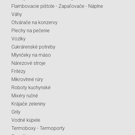
Flambovacie pištole - Zapaľovače - Náplne
Váhy
Otvárače na konzervy
Plechy na pečenie
Vozíky
Cukrárenské potreby
Mlynčeky na mäso
Nárezové stroje
Fritézy
Mikrovlnné rúry
Roboty kuchynské
Mixéry ručné
Krájače zeleniny
Grily
Vodné kúpele
Termoboxy - Termoporty