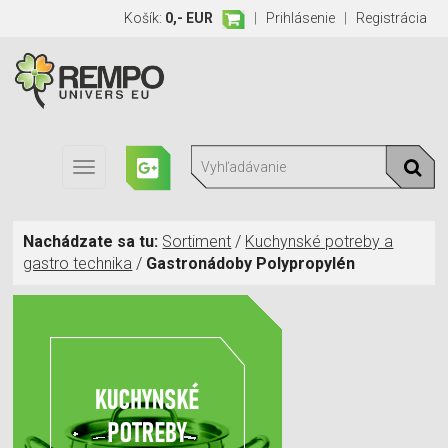
Košík:
0,- EUR
|
Prihlásenie
|
Registrácia
Toggle
navigation
Nachádzate sa tu:
Sortiment
/
Kuchynské potreby a
gastro technika
/
Gastronádoby Polypropylén