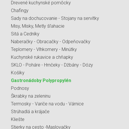
Drevené kuchynské pomôcky
Chafingy
Sady na dochucovanie - Stojany na servítky
Misy, Misky, Metly šľahacie
Sitá a Cedníky
Naberačky - Obracačky - Odpeňovačky
Teplomery - Vlhkomery - Minútky
Kuchynské rukavice a chňapky
SKLO - Poháre - Hrnčeky - Džbány - Dózy
Košíky
Gastronádoby Polypropylén
Podnosy
Škrabky na zeleninu
Termosky - Variče na vodu - Várnice
Strúhadlá a krájače
Kliešte
Stierky na cesto -Maslovačky