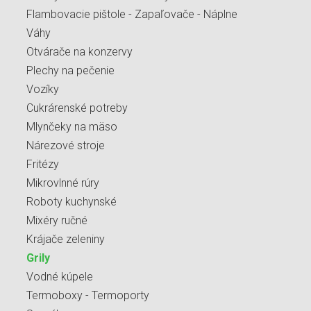
Flambovacie pištole - Zapaľovače - Náplne
Váhy
Otvárače na konzervy
Plechy na pečenie
Vozíky
Cukrárenské potreby
Mlynčeky na mäso
Nárezové stroje
Fritézy
Mikrovlnné rúry
Roboty kuchynské
Mixéry ručné
Krájače zeleniny
Grily
Vodné kúpele
Termoboxy - Termoporty