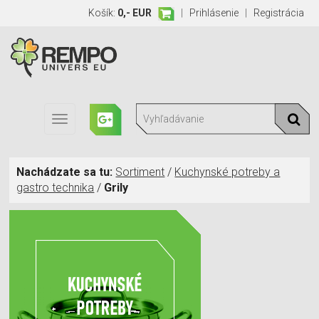
Košík:
0,- EUR
|
Prihlásenie
|
Registrácia
Toggle
navigation
Nachádzate sa tu:
Sortiment
/
Kuchynské potreby a
gastro technika
/
Grily