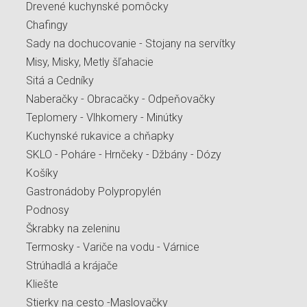
Drevené kuchynské pomôcky
Chafingy
Sady na dochucovanie - Stojany na servítky
Misy, Misky, Metly šľahacie
Sitá a Cedníky
Naberačky - Obracačky - Odpeňovačky
Teplomery - Vlhkomery - Minútky
Kuchynské rukavice a chňapky
SKLO - Poháre - Hrnčeky - Džbány - Dózy
Košíky
Gastronádoby Polypropylén
Podnosy
Škrabky na zeleninu
Termosky - Variče na vodu - Várnice
Strúhadlá a krájače
Kliešte
Stierky na cesto -Maslovačky