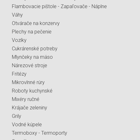
Flambovacie pištole - Zapaľovače - Náplne
Váhy
Otvárače na konzervy
Plechy na pečenie
Vozíky
Cukrárenské potreby
Mlynčeky na mäso
Nárezové stroje
Fritézy
Mikrovlnné rúry
Roboty kuchynské
Mixéry ručné
Krájače zeleniny
Grily
Vodné kúpele
Termoboxy - Termoporty