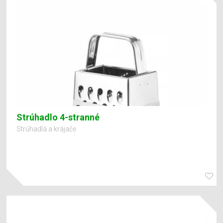
Strúhadlo 4-stranné
Strúhadlá a krájače