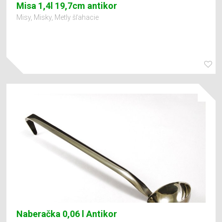
Misa 1,4l 19,7cm antikor
Misy, Misky, Metly šľahacie
Naberačka 0,06 l Antikor