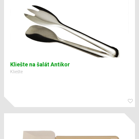
Kliešte na šalát Antikor
Kliešte