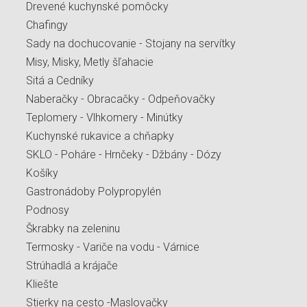
Drevené kuchynské pomôcky
Chafingy
Sady na dochucovanie - Stojany na servítky
Misy, Misky, Metly šľahacie
Sitá a Cedníky
Naberačky - Obracačky - Odpeňovačky
Teplomery - Vlhkomery - Minútky
Kuchynské rukavice a chňapky
SKLO - Poháre - Hrnčeky - Džbány - Dózy
Košíky
Gastronádoby Polypropylén
Podnosy
Škrabky na zeleninu
Termosky - Variče na vodu - Várnice
Strúhadlá a krájače
Kliešte
Stierky na cesto -Maslovačky