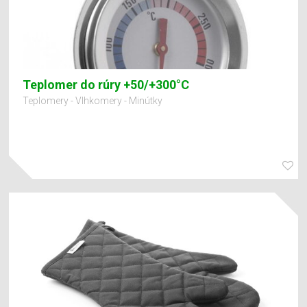
Teplomer do rúry +50/+300°C
Teplomery - Vlhkomery - Minútky