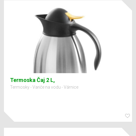
Termoska Čaj 2 L,
Termosky - Variče na vodu - Várnice